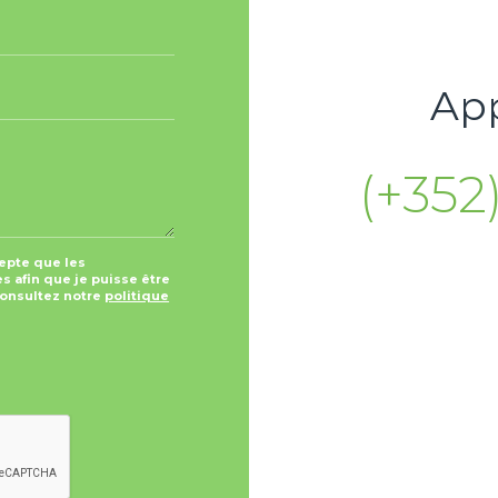
Ap
(+352)
cepte que les
s afin que je puisse être
consultez notre
politique