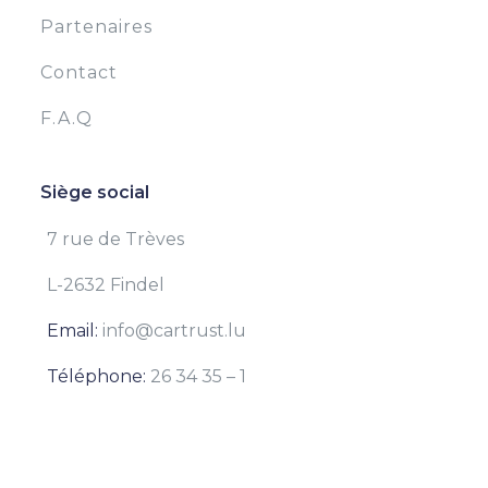
Partenaires
Contact
F.A.Q
Siège social
7 rue de Trèves
L-2632 Findel
Email:
info@cartrust.lu
Téléphone:
26 34 35 – 1
Fax:
24 52 74 76