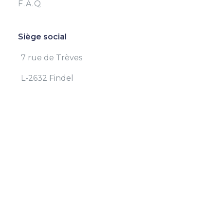
F.A.Q
Siège social
7 rue de Trèves
L-2632 Findel
Email:
info@cartrust.lu
Téléphone:
26 34 35 – 1
Fax:
24 52 74 76
Termes et Conditions
|
Politique de confidentialité
@
2018 Car Trust. Tous les droits sont réservés.